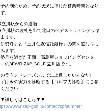
※予約制のため、予約状況に準じた営業時間となり
ます。
JR立川駅からの道順
JR立川駅の改札を出て北口のペデストリアンデッキ
に出ます。
「伊勢丹」と「三井住友信託銀行」の間を道なりに
進みます。
伊勢丹を過ぎた正面「高島屋ショッピングセンタ
」の8FがRIZAP GOLF 立川店です。
秋のラウンドシーズンまでに上達したいあなた!
まずは今の実力を診断する【ゴルフ力診断】にご参
ください!
▼▼詳しくはこちら▼▼
tps://www.rizap-golf.jp/contact/cp/summer