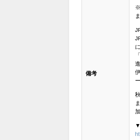
備考
ー
加
ht